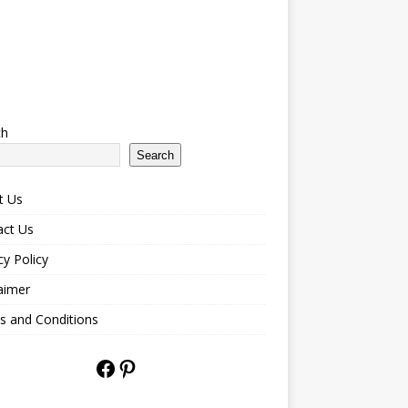
ch
Search
t Us
act Us
cy Policy
aimer
s and Conditions