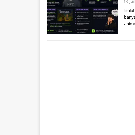
Jun
Istil
banya
anime