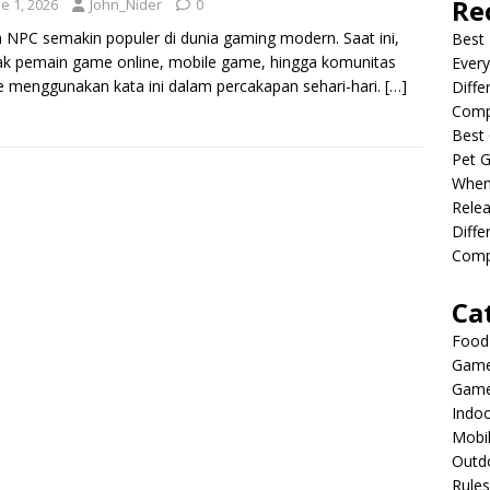
Re
e 1, 2026
John_Nider
0
ah NPC semakin populer di dunia gaming modern. Saat ini,
Best 
k pemain game online, mobile game, hingga komunitas
Every
 menggunakan kata ini dalam percakapan sehari-hari.
[…]
Diffe
Comp
Best 
Pet G
When
Relea
Diff
Compl
Ca
Food
Game
Game
Indo
Mobi
Outd
Rules