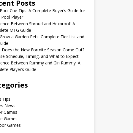
cent Posts
Pool Cue Tips: A Complete Buyer’s Guide for
 Pool Player
rence Between Shroud and Hexproof: A
lete MTG Guide
Grow a Garden Pets: Complete Tier List and
uide
 Does the New Fortnite Season Come Out?
se Schedule, Timing, and What to Expect
erence Between Rummy and Gin Rummy: A
ete Player’s Guide
tegories
 Tips
s News
or Games
le Games
oor Games